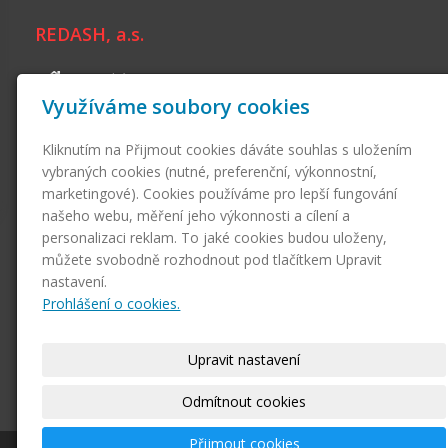
REDASH, a.s.
Branická 1881/187
Využíváme soubory cookies
140 00 Praha 4 - Krč
+420 222 741 103
Kliknutím na Přijmout cookies dáváte souhlas s uložením
info@redash.cz
vybraných cookies (nutné, preferenční, výkonnostní,
marketingové). Cookies používáme pro lepší fungování
Skupina firem
našeho webu, měření jeho výkonnosti a cílení a
personalizaci reklam. To jaké cookies budou uloženy,
Česká půjčovna, a.s.
můžete svobodně rozhodnout pod tlačítkem Upravit
Poskytování nespotřebitelských úvěrů, financování aktivit,
nastavení.
poradenství.
Prohlášení o cookies.
WWW.KOTVA.CZ, a.s.
Upravit nastavení
Pronájem lukrativních kancelářských a bytových prostor na Praze 1
- Staré Město.
Odmítnout cookies
Přijmout cookies