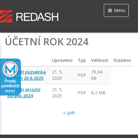
Menu
ÚČETNÍ ROK 2024
Název
Upraveno
Typ
Velikost
Staženo
REDASH pozvánka
21. 5.
79,94
PDF
na ŘVH 20.6.2025
2025
kB
REDASH výroční
21. 5.
PDF
8,2 MB
zpráva 2024
2025
« zpět