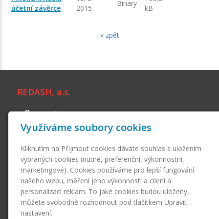
Binary
účetní závěrce
2015
kB
« zpět
REDASH, a.s.
Branická 1881/187
Využíváme soubory cookies
140 00 Praha 4 - Krč
+420 222 741 103
Kliknutím na Přijmout cookies dáváte souhlas s uložením
info@redash.cz
vybraných cookies (nutné, preferenční, výkonnostní,
marketingové). Cookies používáme pro lepší fungování
Skupina firem
našeho webu, měření jeho výkonnosti a cílení a
personalizaci reklam. To jaké cookies budou uloženy,
Česká půjčovna, a.s.
můžete svobodně rozhodnout pod tlačítkem Upravit
Poskytování nespotřebitelských úvěrů, financování aktivit,
nastavení.