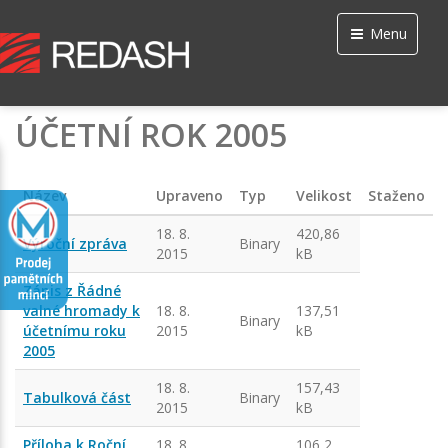
Menu
ÚČETNÍ ROK 2005
Název
Upraveno
Typ
Velikost
Staženo
18. 8.
420,86
Výroční zpráva
Binary
2015
kB
Zápis z Řádné
valné hromady k
18. 8.
137,51
Binary
účetnímu roku
2015
kB
2005
18. 8.
157,43
Tabulková část
Binary
2015
kB
Příloha k Roční
18. 8.
106,2