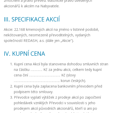
zmocnění a právo převést vlastnické právo uvedených
akcionářů k akciím na Nabyvatele.
III. SPECIFIKACE AKCIÍ
Akcie: 22.168 kmenových akcií na jméno v listinné podobě,
nekótovaných, neomezeně převoditelných, vydaných
společností REDASH, a.s. (dále jen „Akcie“).
IV. KUPNÍ CENA
Kupní cena Akcií byla stanovena dohodou smluvních stran
na částku …………. Kč za jednu akcii, celkem tedy kupní
cena činí ……………………………. Kč (slovy
………………………………………….. korun českých).
Kupní cena byla zaplacena bankovním převodem před
podpisem této smlouvy.
Převodce vyplatí výtěžek z prodeje akcií po započtení
pohledávek vzniklých Převodci v souvislosti s jeho
prodejem akcií původních akcionářů, kteří si ani po