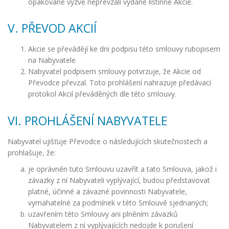
opakované výzvě nepřevzali vydané listinné Akcie.
V. PŘEVOD AKCIÍ
Akcie se převádějí ke dni podpisu této smlouvy rubopisem
na Nabyvatele.
Nabyvatel podpisem smlouvy potvrzuje, že Akcie od
Převodce převzal. Toto prohlášení nahrazuje předávací
protokol Akcií převáděných dle této smlouvy.
VI. PROHLÁŠENÍ NABYVATELE
Nabyvatel ujišťuje Převodce o následujících skutečnostech a
prohlašuje, že:
je oprávněn tuto Smlouvu uzavřít a tato Smlouva, jakož i
závazky z ní Nabyvateli vyplývající, budou představovat
platné, účinné a závazné povinnosti Nabyvatele,
vymahatelné za podmínek v této Smlouvě sjednaných;
uzavřením této Smlouvy ani plněním závazků
Nabyvatelem z ní vyplývajících nedojde k porušení