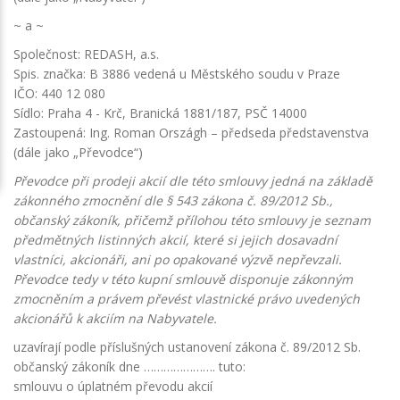
~ a ~
Společnost: REDASH, a.s.
Spis. značka: B 3886 vedená u Městského soudu v Praze
IČO: 440 12 080
Sídlo: Praha 4 - Krč, Branická 1881/187, PSČ 14000
Zastoupená: Ing. Roman Országh – předseda představenstva
(dále jako „Převodce“)
Převodce při prodeji akcií dle této smlouvy jedná na základě
zákonného zmocnění dle § 543 zákona č. 89/2012 Sb.,
občanský zákoník, přičemž přílohou této smlouvy je seznam
předmětných listinných akcií, které si jejich dosavadní
vlastníci, akcionáři, ani po opakované výzvě nepřevzali.
Převodce tedy v této kupní smlouvě disponuje zákonným
zmocněním a právem převést vlastnické právo uvedených
akcionářů k akciím na Nabyvatele.
uzavírají podle příslušných ustanovení zákona č. 89/2012 Sb.
občanský zákoník dne …………………. tuto:
smlouvu o úplatném převodu akcií