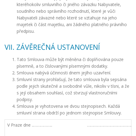
kteréhokoliv smluvního či jiného závazku Nabyvatele,
soudního nebo správního rozhodnutí, které je vůči
Nabyvateli závazné nebo které se vztahuje na jeho
majetek či část majetku, ani žádného platného právního
předpisu.
VII. ZÁVĚREČNÁ USTANOVENÍ
Tato Smlouva může být měněna či doplňována pouze
písemně, a to číslovanými písemnými dodatky.
Smlouva nabývá účinnosti dnem jejího uzavření.
Smluvní strany prohlašují, že tato smlouva byla sepsána
podle jejich skutečné a svobodné vůle, nikoliv v tísni, a že
s její obsahem souhlasí, což stvrzují vlastnoručními
podpisy.
Smlouva je vyhotovena ve dvou stejnopisech. Každá
smluvní strana obdrží po jednom stejnopise Smlouvy.
V Praze dne ..……………..
……………………………………