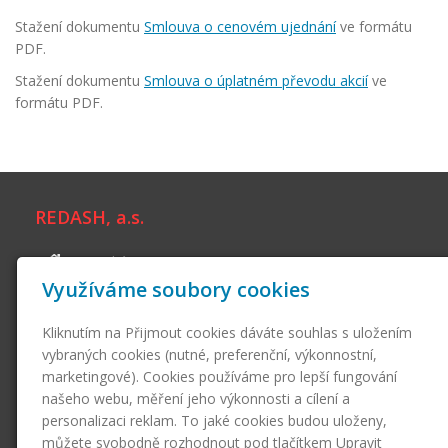
Stažení dokumentu
Smlouva o cenovém ujednání
ve formátu
PDF.
Stažení dokumentu
Smlouva o úplatném převodu akcií
ve
formátu PDF.
REDASH, a.s.
Branická 1881/187
Využíváme soubory cookies
140 00 Praha 4 - Krč
+420 222 741 103
Kliknutím na Přijmout cookies dáváte souhlas s uložením
info@redash.cz
vybraných cookies (nutné, preferenční, výkonnostní,
marketingové). Cookies používáme pro lepší fungování
Skupina firem
našeho webu, měření jeho výkonnosti a cílení a
personalizaci reklam. To jaké cookies budou uloženy,
Česká půjčovna, a.s.
můžete svobodně rozhodnout pod tlačítkem Upravit