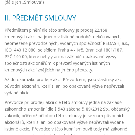
(dále jen „Smlouva“)
II. PŘEDMĚT SMLOUVY
Předmětem plnění dle této smlouvy je prodej 22.168
kmenových akcií na jméno v listinné podobě, nekótovaných,
neomezeně převoditelných, vydaných společností REDASH, a.s.,
IČO: 440 12 080, se sídlem Praha 4 - Krč, Branická 1881/187,
PSČ 140 00, které nebyly ani na základě opakované výzvy
společnosti akcionářům k převzetí vydaných listinných
kmenových akcií znějících na jméno převzaty.
Až do okamžiku prodeje akcií Převodcem, jsou vlastníky akcií
původní akcionáři, kteří si ani po opakované výzvě nepřevzali
vydané akcie.
Převodce při prodeji akcií dle této smlouvy jedná na základě
zákonného zmocnění dle § 543 zákona č. 89/2012 Sb., občanský
zákoník, přičemž přílohou této smlouvy je seznam původních
akcionářů, kteří si ani po opakované výzvě nepřevzali vydané
listinné akcie, Převodce v této kupní smlouvě tedy má zákonné